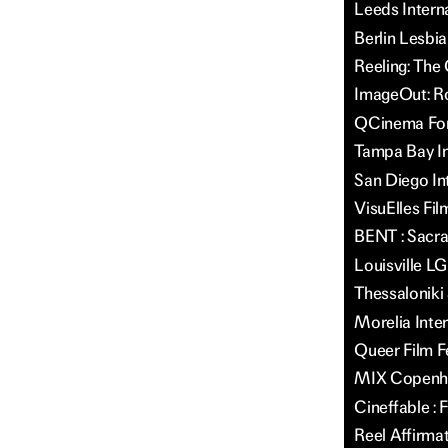
Leeds Intern
Berlin Lesbia
Reeling: The
ImageOut: Ro
QCinema For
Tampa Bay In
San Diego Int
VisuElles Fil
BENT : Sacra
Louisville LG
Thessaloniki 
Morelia Inter
Queer Film F
MIX Copenha
Cineffable : 
Reel Affirma