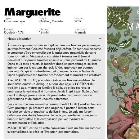
Marguerite
Type
Pays
Sortie
Court-métrage
Québec, Canada
2017
Format
Durée
Langue
Couleur - 1:78
19 min
Français
Notes d’intention
À mesure qu’une histoire se déploie dans un film, les personnages
se transforment. Cela me fascinait déjà enfant. En tant que cinéaste,
je continue d’être émerveillé par la puissance potentielle de cette
transformation. Ma passion consiste à trouver un thème si
universel qu’il puisse toucher chacun au plus profond de lui-même.
Dans tous mes projets, la manière dont les personnages se lient
intimement est le moteur du récit. L’idée que deux personnes
puissent s’inspirer mutuellement et marquer la vie de l’autre de
façon significative me touche profondément et nourrit ma créativité.
Avec MARGUERITE, je voulais réaliser un film rassembleur. Je
souhaitais ouvrir un dialogue autour des enjeux LGBTQ et du
troisième âge, mettre en lumière la solitude et les regrets, et
embrasser la vulnérabilité humaine. J’étais inspiré par l’idée qu’un
court métrage puisse servir de pont entre des personnes de
générations et de communautés différentes.
Les crimes haineux envers la communauté LGBTQ sont en hausse.
C’est pourquoi j’ai ressenti une urgence à porter à l’écran cette
histoire sensible et touchante de lien intime. Je suis un fervent
défenseur des droits humains. Je crois profondément que seuls
l’amour, l’empathie et la compassion peuvent vaincre la
discrimination et l’injustice.
MARGUERITE est né de cette conviction. C’est un film sur l’amour,
la bienveillance, le désir et l’évolution des mentalités.