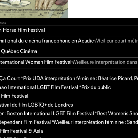
enses
n Horse Film Festival
ernational du cinéma francophone en Acadie
Meilleur court mét
s Québec Cinéma
ternational Women Film Festival
Meilleure interprétation dans
Ça Court *Prix UDA interprétation féminine : Béatrice Picard, P
ao International LGBT Film Festival *Prix du public
Film Festival
estival de film LGBTQ+ de Londres
 : Boston International LGBT Film Festival *Best Women’s Sh
ependent Film Festival *Meilleur interprétation féminine : Sand
Film Festival & Asia