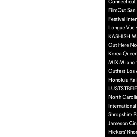
Connecticut 
FilmOut San D
Festival Inte
Longue Vue s
KASHISH Mumb
Out Here Now
Korea Queer 
MIX Milano *
Outfest Los 
Honolulu Rai
LUSTSTREIFE
North Caroli
Internationa
Shropshire R
Jameson Cin
Flickers’ Rho