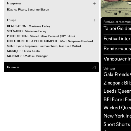
Interprètes
Béatrice Picard, Sandrine Bisson
Équipe
Festivals et récomp
RÉALISATION : Marianne Farley
Taipei Golde
SCÉNARIO : Marianne Farley
PRODUCTION : Marie-Hélène Panisset (DIY Films)
Festival int
DIRECTION DE LA PHOTOGRAPHIE : Marc Simpson-Threlford
SON : Lynne Trépanier, Luc Bouchard, Jean Paul Vialard
Rendez-vou
MUSIQUE : Julien Knafo
MONTAGE : Mathieu Bélanger
Vancouver In
Kit media
Voir tout
Gala Prends 
Zinegoak Bilb
Leeds Queer 
BFI Flare : F
Wicked Queer
New York Ind
Short Shorts 