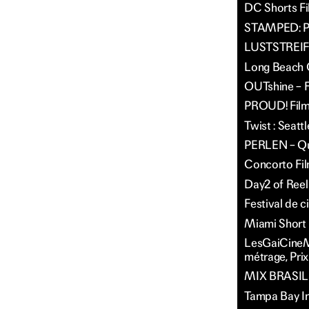
DC Shorts Fi
STAMPED: Pe
LUSTSTREIFEN
Long Beach Q
OUTshine – F
PROUD! Film 
Twist : Seatt
PERLEN – Que
Concorto Fil
Day2 of Reel
Festival de 
Miami Short F
LesGaiCineMad
métrage, Prix
MIX BRASIL F
Tampa Bay In