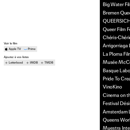
Big Water Fil
Bremen Queer
QUEERSICHT 
Queer Film 
Chéris-Chéri
Voir le film
Arrigorriag
Apple TV
Prime
La Ploma Fil
Ajoutez à vos listes
Musée McCor
Letterboxd
IMDB
TMDB
Basque Labo
Pride To Crea
VinoKino
Cinema on th
Festival Dési
Amsterdam LGB
Queens World
Muestra Inter