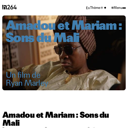
Thème
Menu
En
Amadou et Mariam :
Sons du Mali
Un film de
Ryan Marley
Amadou et Mariam : Sons du
Mali