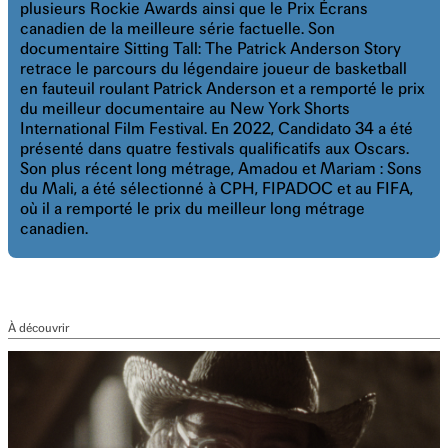
plusieurs Rockie Awards ainsi que le Prix Écrans
canadien de la meilleure série factuelle. Son
documentaire Sitting Tall: The Patrick Anderson Story
retrace le parcours du légendaire joueur de basketball
en fauteuil roulant Patrick Anderson et a remporté le prix
du meilleur documentaire au New York Shorts
International Film Festival. En 2022, Candidato 34 a été
présenté dans quatre festivals qualificatifs aux Oscars.
Son plus récent long métrage, Amadou et Mariam : Sons
du Mali, a été sélectionné à CPH, FIPADOC et au FIFA,
où il a remporté le prix du meilleur long métrage
canadien.
À découvrir