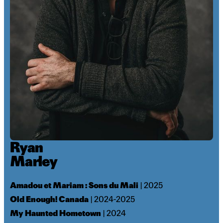
Ryan
Marley
Amadou et Mariam : Sons du Mali
| 2025
Old Enough! Canada
| 2024-2025
My Haunted Hometown
| 2024