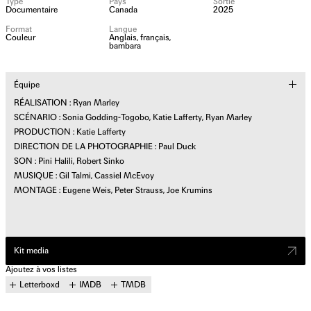
Type
Pays
Sortie
Documentaire
Canada
2025
Format
Langue
Couleur
Anglais, français,
bambara
Équipe
RÉALISATION : Ryan Marley
SCÉNARIO : Sonia Godding-Togobo, Katie Lafferty, Ryan Marley
PRODUCTION : Katie Lafferty
DIRECTION DE LA PHOTOGRAPHIE : Paul Duck
SON : Pini Halili, Robert Sinko
MUSIQUE : Gil Talmi, Cassiel McEvoy
MONTAGE : Eugene Weis, Peter Strauss, Joe Krumins
Kit media
Ajoutez à vos listes
Letterboxd
IMDB
TMDB