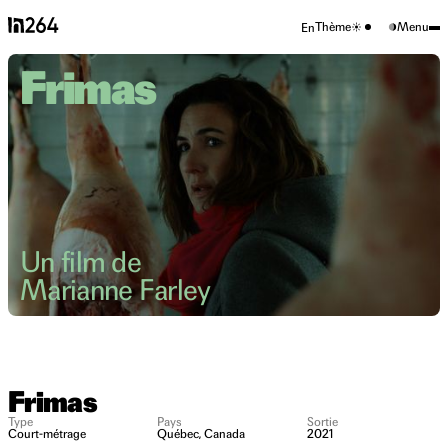
Thème
Menu
En
Frimas
Un film de
Marianne Farley
Frimas
Type
Pays
Sortie
Court-métrage
Québec, Canada
2021