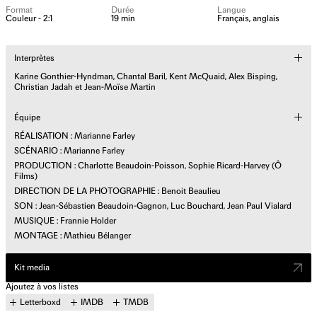
Format
Durée
Langue
Couleur - 2:1
19 min
Français, anglais
Interprètes
Karine Gonthier-Hyndman, Chantal Baril, Kent McQuaid, Alex Bisping,
Christian Jadah et Jean-Moïse Martin
Équipe
RÉALISATION : Marianne Farley
SCÉNARIO : Marianne Farley
PRODUCTION : Charlotte Beaudoin-Poisson, Sophie Ricard-Harvey (Ô
Films)
DIRECTION DE LA PHOTOGRAPHIE : Benoit Beaulieu
SON : Jean-Sébastien Beaudoin-Gagnon, Luc Bouchard, Jean Paul Vialard
MUSIQUE : Frannie Holder
MONTAGE : Mathieu Bélanger
Kit media
Ajoutez à vos listes
Letterboxd
IMDB
TMDB