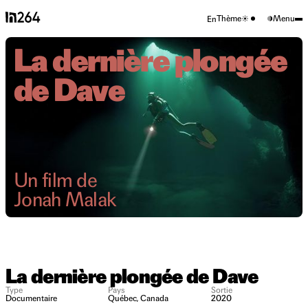
Thème
Menu
En
La dernière plongée
de Dave
Un film de
Jonah Malak
La dernière plongée de Dave
Type
Pays
Sortie
Documentaire
Québec, Canada
2020