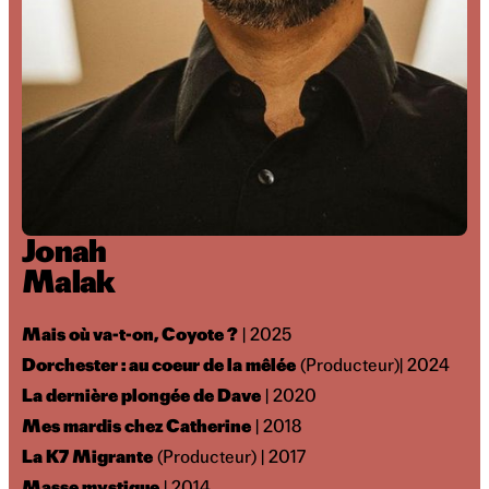
Jonah
Malak
Mais où va-t-on, Coyote ?
| 2025
Dorchester : au coeur de la mêlée
(Producteur)| 2024
La dernière plongée de Dave
| 2020
Mes mardis chez Catherine
| 2018
La K7 Migrante
(Producteur) | 2017
Masse mystique
| 2014