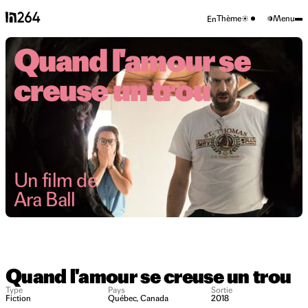
Thème
Menu
En
Quand l'amour se
creuse un trou
Un film de
Ara Ball
Quand l'amour se creuse un trou
Type
Pays
Sortie
Fiction
Québec, Canada
2018