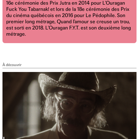
16e cérémonie des Prix Jutra en 2014 pour L’Ouragan
Fuck You Tabarnak! et lors de la 18e cérémonie des Prix
du cinéma québécois en 2016 pour Le Pédophile. Son
premier long métrage, Quand l’amour se creuse un trou,
est sorti en 2018. L’Ouragan F.Y.T. est son deuxième long
métrage.
À découvrir