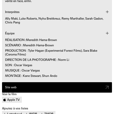
vérité en face, enfin.
Interprètes
Ally Maki, Luke Roberts, Nyha Breitkreuz, Remy Marthaller, Sarah Gadon,
Chris Pang
Équipe
RÉALISATION :Meredith Hama-Brown
SCÉNARIO : Meredith Hama-Brown
PRODUCTION : Tyler Hagan (Experimental Forest Films), Sara Blake
(Ceroma Films)
DIRECTION DE LA PHOTOGRAPHIE : Norm Li
SON : Oscar Vargas
MUSIQUE : Oscar Vargas
MONTAGE : Kane Stewart, Shun Ando
Site web
Voir le film
Apple TV
Ajoutez à vos listes
Letterboxd
IMDB
TMDB