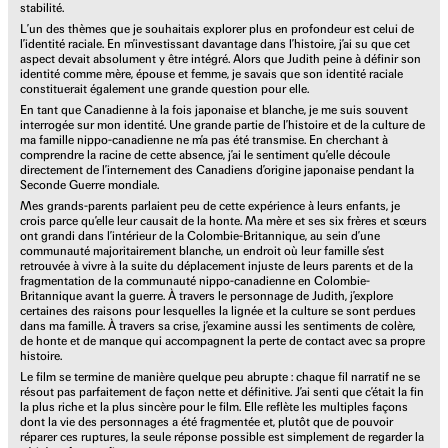
stabilité.
L’un des thèmes que je souhaitais explorer plus en profondeur est celui de
l’identité raciale. En m’investissant davantage dans l’histoire, j’ai su que cet
aspect devait absolument y être intégré. Alors que Judith peine à définir son
identité comme mère, épouse et femme, je savais que son identité raciale
constituerait également une grande question pour elle.
En tant que Canadienne à la fois japonaise et blanche, je me suis souvent
interrogée sur mon identité. Une grande partie de l’histoire et de la culture de
ma famille nippo-canadienne ne m’a pas été transmise. En cherchant à
comprendre la racine de cette absence, j’ai le sentiment qu’elle découle
directement de l’internement des Canadiens d’origine japonaise pendant la
Seconde Guerre mondiale.
Mes grands-parents parlaient peu de cette expérience à leurs enfants, je
crois parce qu’elle leur causait de la honte. Ma mère et ses six frères et sœurs
ont grandi dans l’intérieur de la Colombie-Britannique, au sein d’une
communauté majoritairement blanche, un endroit où leur famille s’est
retrouvée à vivre à la suite du déplacement injuste de leurs parents et de la
fragmentation de la communauté nippo-canadienne en Colombie-
Britannique avant la guerre. À travers le personnage de Judith, j’explore
certaines des raisons pour lesquelles la lignée et la culture se sont perdues
dans ma famille. À travers sa crise, j’examine aussi les sentiments de colère,
de honte et de manque qui accompagnent la perte de contact avec sa propre
histoire.
Le film se termine de manière quelque peu abrupte : chaque fil narratif ne se
résout pas parfaitement de façon nette et définitive. J’ai senti que c’était la fin
la plus riche et la plus sincère pour le film. Elle reflète les multiples façons
dont la vie des personnages a été fragmentée et, plutôt que de pouvoir
réparer ces ruptures, la seule réponse possible est simplement de regarder la