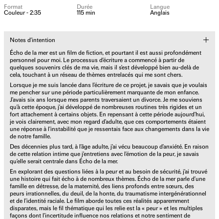
Format
Durée
Langue
Couleur - 2:35
115 min
Anglais
Notes d’intention
Écho de la mer est un film de fiction, et pourtant il est aussi profondément
personnel pour moi. Le processus d’écriture a commencé à partir de
quelques souvenirs clés de ma vie, mais il s’est développé bien au-delà de
cela, touchant à un réseau de thèmes entrelacés qui me sont chers.
Lorsque je me suis lancée dans l’écriture de ce projet, je savais que je voulais
me pencher sur une période particulièrement marquante de mon enfance.
J’avais six ans lorsque mes parents traversaient un divorce. Je me souviens
qu’à cette époque, j’ai développé de nombreuses routines très rigides et un
fort attachement à certains objets. En repensant à cette période aujourd’hui,
je vois clairement, avec mon regard d’adulte, que ces comportements étaient
une réponse à l’instabilité que je ressentais face aux changements dans la vie
de notre famille.
Des décennies plus tard, à l’âge adulte, j’ai vécu beaucoup d’anxiété. En raison
de cette relation intime que j’entretiens avec l’émotion de la peur, je savais
qu’elle serait centrale dans Écho de la mer.
En explorant des questions liées à la peur et au besoin de sécurité, j’ai trouvé
une histoire qui fait écho à de nombreux thèmes. Écho de la mer parle d’une
famille en détresse, de la maternité, des liens profonds entre sœurs, des
peurs irrationnelles, du deuil, de la honte, du traumatisme intergénérationnel
et de l’identité raciale. Le film aborde toutes ces réalités apparemment
disparates, mais le fil thématique qui les relie est la « peur » et les multiples
façons dont l’incertitude influence nos relations et notre sentiment de