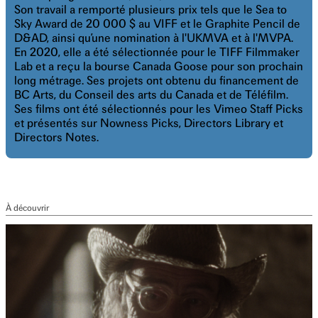
Son travail a remporté plusieurs prix tels que le Sea to
Sky Award de 20 000 $ au VIFF et le Graphite Pencil de
D&AD, ainsi qu’une nomination à l'UKMVA et à l'MVPA.
En 2020, elle a été sélectionnée pour le TIFF Filmmaker
Lab et a reçu la bourse Canada Goose pour son prochain
long métrage. Ses projets ont obtenu du financement de
BC Arts, du Conseil des arts du Canada et de Téléfilm.
Ses films ont été sélectionnés pour les Vimeo Staff Picks
et présentés sur Nowness Picks, Directors Library et
Directors Notes.
À découvrir