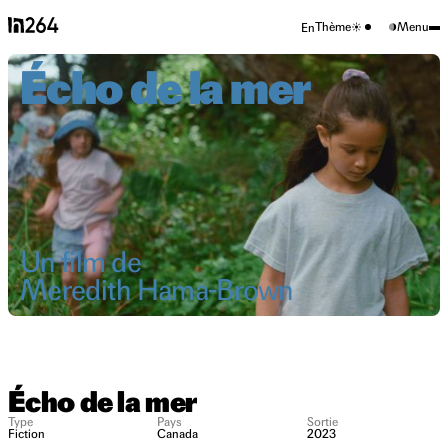
Thème
Menu
En
Écho de la mer
Un film de
Meredith Hama-Brown
Écho de la mer
Type
Pays
Sortie
Fiction
Canada
2023